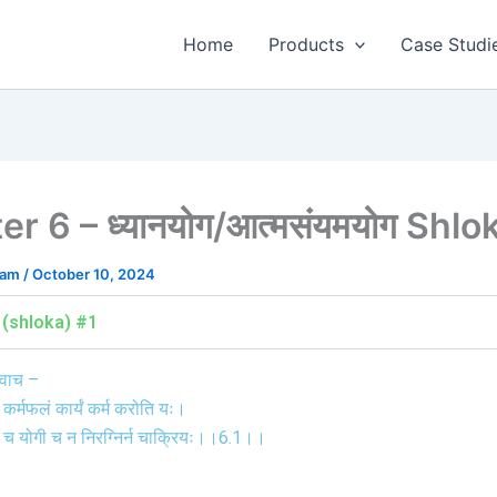
Home
Products
Case Studi
r 6 – ध्यानयोग/आत्मसंयमयोग Shlo
eam
/
October 10, 2024
क (shloka) #1
ुवाच –
कर्मफलं कार्यं कर्म करोति यः।
ी च योगी च न निरग्निर्न चाक्रियः।।6.1।।