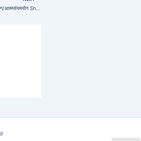
Chapter 6 – ध्यानयोग/आत्मसंयमयोग Shloka-1
td