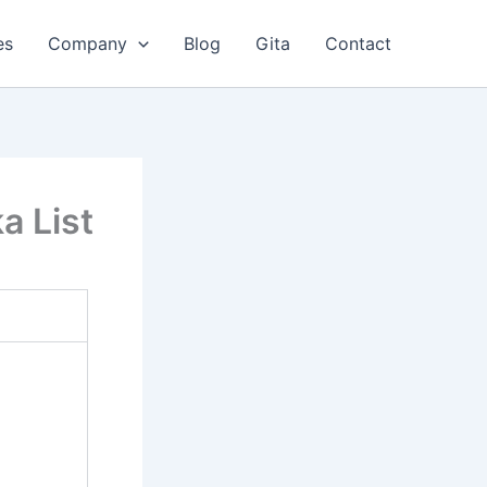
es
Company
Blog
Gita
Contact
ka List