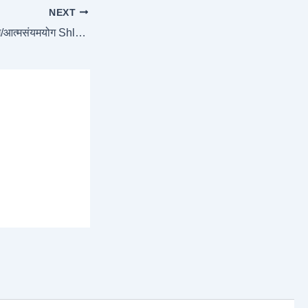
NEXT
Chapter 6 – ध्यानयोग/आत्मसंयमयोग Shloka-32