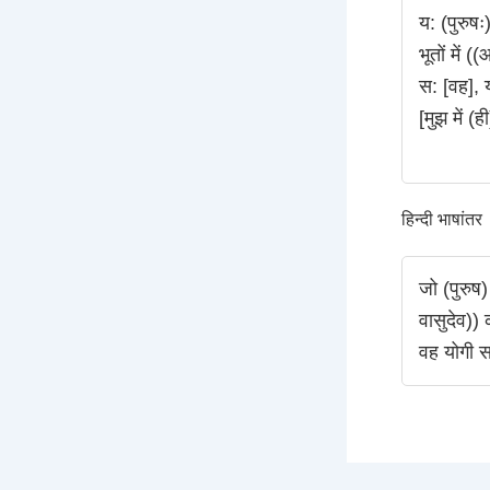
य: (पुरुषः
भूतों में 
स: [वह], य
[मुझ में (ह
हिन्दी भाषांतर
जो (पुरुष)
वासुदेव))
वह योगी स