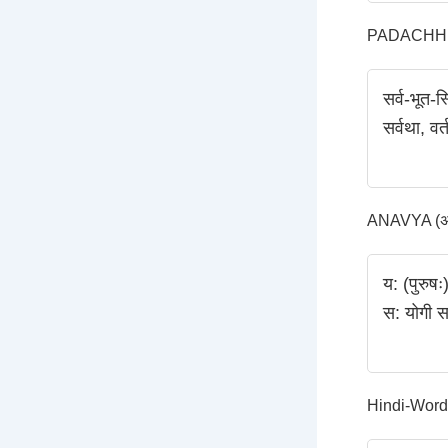
PADACHHED
सर्व-भूत-स
सर्वथा, वर
ANAVYA (अन्
य: (पुरुषः
स: योगी सर
Hindi-Word-Tr