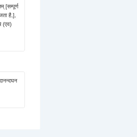
 [सम्पूर्ण
जता है,],
ि (एव)
चिदानन्दघन