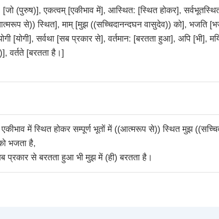
) [जो (पुरुष)], एकत्वम् [एकीभाव में], आस्थित: [स्थित होकर], सर्वभूतस्थितम्
((आत्मरूप से)) स्थित], माम् [मुझ ((सच्चिदानन्दघन वासुदेव)) को], भजति [भ
ोगी [योगी], सर्वथा [सब प्रकार से], वर्तमान: [बरतता हुआ], अपि [भी], मय
ी)], वर्तते [बरतता है।]
 एकीभाव में स्थित होकर सम्पूर्ण भूतों में ((आत्मरूप से)) स्थित मुझ ((सच्
 को भजता है,
ब प्रकार से बरतता हुआ भी मुझ में (ही) बरतता है।