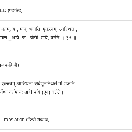
 (पदच्छेद)
्थितम्‌, य:, माम्‌, भजति_एकत्वम्_आस्थित:,
्तमान:_अपि, स:, योगी, मयि, वर्तते ॥ ३१ ॥
वय-हिन्दी)
) एकत्वम्‌ आस्थित: सर्वभूतस्थितं मां भजति
्वथा वर्तमान: अपि मयि (एव) वर्तते।
anslation (हिन्दी शब्दार्थ)