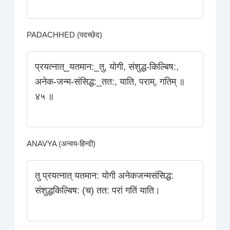
PADACHHED (पदच्छेद)
प्रयत्नात्_यतमान:_तु, योगी, संशुद्ध-किल्बिष:,
अनेक-जन्म-संसिद्ध:_तत:, याति, पराम्‌, गतिम्‌ ॥
४५ ॥
ANAVYA (अन्वय-हिन्दी)
तु प्रयत्नात् यतमान: योगी अनेकजन्मसंसिद्ध:
संशुद्धकिल्बिष: (च) तत: परां गतिं याति।