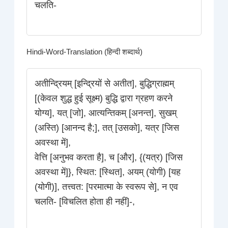
चलति-
Hindi-Word-Translation (हिन्दी शब्दार्थ)
अतीन्द्रियम् [इन्द्रियों से अतीत], बुद्धिग्राह्मम्
[(केवल शुद्ध हुई सूक्ष्म) बुद्धि द्वारा ग्रहण करने
योग्य], यत् [जो], आत्यन्तिकम् [अनन्त], सुखम्
(अस्ति) [आनन्द है;], तत् [उसको], यत्र [जिस
अवस्था में],
वेत्ति [अनुभव करता है], च [और], {(यत्र) [जिस
अवस्था में]}, स्थित: [स्थित], अयम् (योगी) [यह
(योगी)], तत्त्वत: [परमात्मा के स्वरूप से], न एव
चलति- [विचलित होता ही नहीं]-,