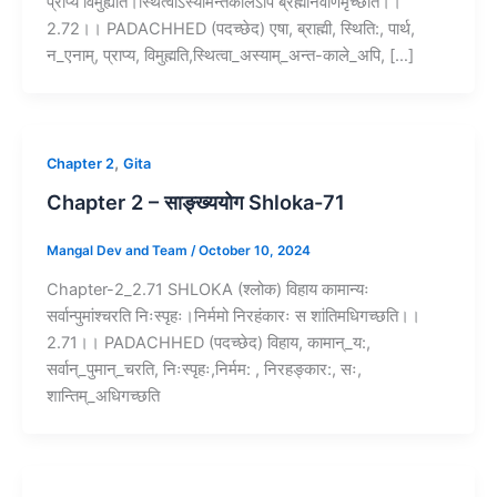
प्राप्य विमुह्यति।स्थित्वाऽस्यामन्तकालेऽपि ब्रह्मनिर्वाणमृच्छति।।
2.72।। PADACHHED (पदच्छेद) एषा, ब्राह्मी, स्थिति:, पार्थ,
न_एनाम्‌, प्राप्य, विमुह्मति,स्थित्वा_अस्याम्_अन्त-काले_अपि, […]
,
Chapter 2
Gita
Chapter 2 – साङ्ख्ययोग Shloka-71
Mangal Dev and Team
/
October 10, 2024
Chapter-2_2.71 SHLOKA (श्लोक) विहाय कामान्यः
सर्वान्पुमांश्चरति निःस्पृहः।निर्ममो निरहंकारः स शांतिमधिगच्छति।।
2.71।। PADACHHED (पदच्छेद) विहाय, कामान्_य:,
सर्वान्_पुमान्_चरति, निःस्पृहः,निर्मम: , निरहङ्कार:, सः,
शान्तिम्_अधिगच्छति