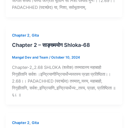
जागर्ति संयमी।यस्यां जाग्रति भूतानि सा निशा पश्यतो मुनेः।।2.69।।
PADACHHED (पदच्छेद) या, निशा, सर्वभूतानाम्,
,
Chapter 2
Gita
Chapter 2 – साङ्ख्ययोग Shloka-68
Mangal Dev and Team
/
October 10, 2024
Chapter-2_2.68 SHLOKA (श्लोक) तस्माद्यस्य महाबाहो
निगृहीतानि सर्वशः।इन्द्रियाणीन्द्रियार्थेभ्यस्तस्य प्रज्ञा प्रतिष्ठिता।।
2.68।। PADACHHED (पदच्छेद) तस्मात्_यस्य, महाबाहो,
निगृहीतानि, सर्वश:,इन्द्रियाणि_इन्द्रियार्थेभ्य:_तस्य, प्रज्ञा, प्रतिष्ठिता ॥
६८ ॥
,
Chapter 2
Gita