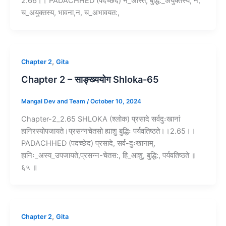
2.66।। PADACHHED (पदच्छेद) न_अस्ति, बुद्धि:_अयुक्तस्य, न,
च_अयुक्तस्य, भावना,न, च_अभावयत:,
,
Chapter 2
Gita
Chapter 2 – साङ्ख्ययोग Shloka-65
Mangal Dev and Team
/
October 10, 2024
Chapter-2_2.65 SHLOKA (श्लोक) प्रसादे सर्वदुःखानां
हानिरस्योपजायते।प्रसन्नचेतसो ह्याशु बुद्धिः पर्यवतिष्ठते।।2.65।।
PADACHHED (पदच्छेद) प्रसादे, सर्व-दुःखानाम्,
हानिः_अस्य_उपजायते,प्रसन्न-चेतस:, हि_आशु, बुद्धि:, पर्यवतिष्ठते ॥
६५ ॥
,
Chapter 2
Gita