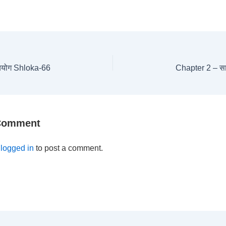
ययोग Shloka-66
Chapter 2 – स
 Comment
e
logged in
to post a comment.