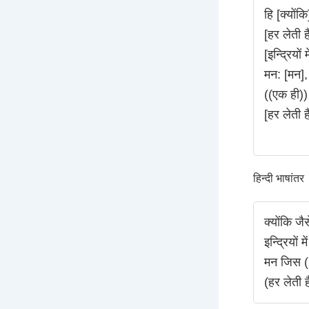
हि [क्योंक
[हर लेती ह
[इन्द्रियों म
मन: [मन], 
((एक ही)) 
[हर लेती ह
हिन्दी भाषांतर
क्योंकि जै
इन्द्रियों मे
मन जिस ((इ
(हर लेती 