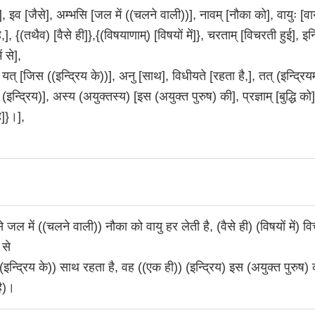
ि], इव [जैसे], अम्भसि [जल में ((चलने वाली))], नावम् [नौका को], वायुः [वा
ै,], {(तथैव) [वैसे ही]},{(विषयाणाम्) [विषयों में]}, चरताम् [विचरती हुई], इन्
ें से],
यत् [जिस ((इन्द्रिय के))], अनु [साथ], विधीयते [रहता है,], तत् (इन्द्रिय
(इन्द्रिय)], अस्य (अयुक्तस्य) [इस (अयुक्त पुरुष) की], प्रज्ञाम् [बुद्धि को
ै]}।],
से जल में ((चलने वाली)) नौका को वायु हर लेती है, (वैसे ही) (विषयों में) व
ं से
न्द्रिय के)) साथ रहता है, वह ((एक ही)) (इन्द्रिय) इस (अयुक्त पुरुष) की
है)।