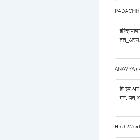
PADACHHED
इन्द्रिया
तत्_अस्य,
ANAVYA (अन्
हि इव अम्भ
मन: यत् अन
Hindi-Word-Tr