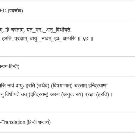
 (पदच्छेद)
णाम्, हि चरताम्, यत्_मन:_अनु_विधीयते,
 हरति, प्रज्ञाम्, वायुः_नावम्_इव_अम्भसि ॥ ६७ ॥
वय-हिन्दी)
सि नावं वायुः हरति (तथैव) (विषयाणाम्) चरताम् इन्द्रियाणां
ु विधीयते तत् (इन्द्रियम्) अस्य (अयुक्तस्य) प्रज्ञां (हरति)।
anslation (हिन्दी शब्दार्थ)