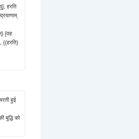
यु], हरति
द्रियाणाम्
म्) [वह
], {(हरति)
िचरती हुई
 बुद्धि को