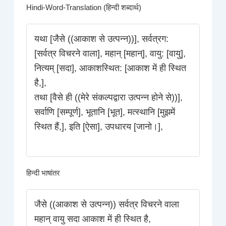
Hindi-Word-Translation (हिन्दी शब्दार्थ)
यथा [जैसे ((आकाश से उत्पन्न))], सर्वत्रग:
[सर्वत्र विचरने वाला], महान् [महान्], वायु: [वायु],
नित्यम् [सदा], आकाशस्थित: [आकाश में ही स्थित
है,],
तथा [वैसे ही ((मेरे संकल्पद्वारा उत्पन्न होने से))],
सर्वाणि [सम्पूर्ण], भूतानि [भूत], मत्स्थानि [मुझमें
स्थित हैं,], इति [ऐसा], उपधारय [जानो।],
हिन्दी भाषांतर
जैसे ((आकाश से उत्पन्न)) सर्वत्र विचरने वाला
महान् वायु सदा आकाश में ही स्थित है,