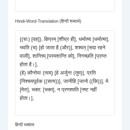
Hindi-Word-Translation (हिन्दी शब्दार्थ)
{(सः) [वह]}, क्षिप्रम् [शीघ्र ही], धर्मात्मा [धर्मात्मा],
भवति (च) [हो जाता है (और)], शश्वत् [सदा रहने
वाली], शान्तिम् [परमशान्ति को], निगच्छति [प्राप्त
होता है।],
(हे) कौन्तेय! (त्वम्) [हे अर्जुन! (तुम)], प्रति
[निश्चयपूर्वक ((सत्य))], जानीहि [जानो ((कि))], मे
[मेरा], भक्त: [भक्त], न प्रणश्यति [नष्ट नहीं
होता।],
हिन्दी भाषांतर