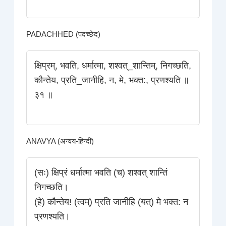
PADACHHED (पदच्छेद)
क्षिप्रम्, भवति, धर्मात्मा, शश्वत्_शान्तिम्‌, निगच्छति,
कौन्तेय, प्रति_जानीहि, न, मे, भक्त:, प्रणश्यति ॥
३१ ॥
ANAVYA (अन्वय-हिन्दी)
(सः) क्षिप्रं धर्मात्मा भवति (च) शश्वत्‌ शान्तिं
निगच्छति।
(हे) कौन्तेय! (त्वम्) प्रति जानीहि (यत्) मे भक्त: न
प्रणश्यति।