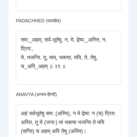
PADACHHED (पदच्छेद)
सम:_अहम्‌, सर्व-भूतेषु, न, मे, द्वेष्य:_अस्ति, न,
प्रिय:,
ये, भजन्ति, तु, माम्‌, भक्त्या, मयि, ते, तेषु,
च_अपि_अहम्‌ ॥ २९ ॥
ANAVYA (अन्वय-हिन्दी)
अहं सर्वभूतेषु सम: (अस्मि), न मे द्वेष्य: न (च) प्रिय:
अस्ति, तु ये (जनाः) मां भक्त्या भजन्ति ते मयि
(सन्ति) च अहम्‌ अपि तेषु (अस्मि)।