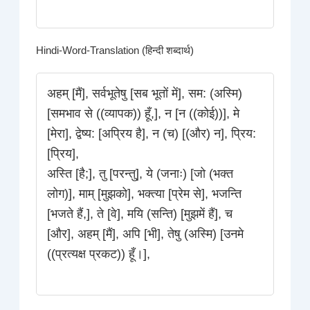
Hindi-Word-Translation (हिन्दी शब्दार्थ)
अहम् [मैं], सर्वभूतेषु [सब भूतों में], सम: (अस्मि)
[समभाव से ((व्यापक)) हूँ,], न [न ((कोई))], मे
[मेरा], द्वेष्य: [अप्रिय है], न (च) [(और) न], प्रिय:
[प्रिय],
अस्ति [है;], तु [परन्तु], ये (जनाः) [जो (भक्त
लोग)], माम् [मुझको], भक्त्या [प्रेम से], भजन्ति
[भजते हैं,], ते [वे], मयि (सन्ति) [मुझमें हैं], च
[और], अहम् [मैं], अपि [भी], तेषु (अस्मि) [उनमे
((प्रत्यक्ष प्रकट)) हूँ।],