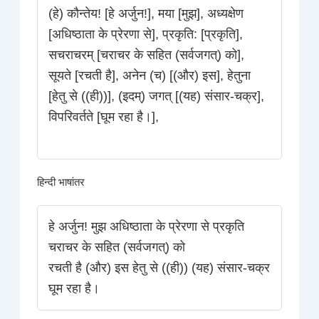
(हे) कौन्तेय! [हे अर्जुन!], मया [मुझ], अध्यक्षेण
[अधिष्ठाता के प्रेरणा से], प्रकृति: [प्रकृति],
सचराचरम् [चराचर के सहित (सर्वजगत्) को],
सूयते [रचती है], अनेन (च) [(और) इस], हेतुना
[हेतु से ((ही))], (इदम्) जगत् [(यह) संसार-चक्र],
विपरिवर्तते [घूम रहा है।],
हिन्दी भाषांतर
हे अर्जुन! मुझ अधिष्ठाता के प्रेरणा से प्रकृति
चराचर के सहित (सर्वजगत्) को
रचती है (और) इस हेतु से ((ही)) (यह) संसार-चक्र
घूम रहा है।