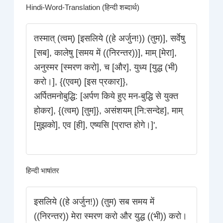
Hindi-Word-Translation (हिन्दी शब्दार्थ)
तस्मात् (त्वम्) [इसलिये ((हे अर्जुन!)) (तुम)], सर्वेषु
[सब], कालेषु [समय में ((निरन्तर))], माम् [मेरा],
अनुस्मर [स्मरण करो], च [और], युध्य [युद्ध (भी)
करो।], {(एवम्) [इस प्रकार]},
अर्पितमनोबुद्धि: [अर्पण किये हुए मन-बुद्धि से युक्त
होकर], {(त्वम्) [तुम]}, असंशयम् [नि:सन्देह], माम्
[मुझको], एव [ही], एष्यसि [प्राप्त होगे।]',
हिन्दी भाषांतर
इसलिये ((हे अर्जुन!)) (तुम) सब समय में
((निरन्तर)) मेरा स्मरण करो और युद्ध ((भी)) करो।