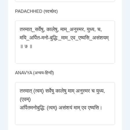
PADACHHED (पदच्छेद)
तस्मात्_सर्वेषु, कालेषु, माम्_अनुस्मर, युध्य, च,
मयि_अर्पित-मनो-बुद्धि:_माम_एव_एष्यसि_असंशयम्‌
॥ ७ ॥
ANAVYA (अन्वय-हिन्दी)
तस्मात्‌ (त्वम्) सर्वेषु कालेषु माम्‌ अनुस्मर च युध्य,
(एवम्)
अर्पितमनोबुद्धि: (त्वम्) असंशयं माम् एव एष्यसि।