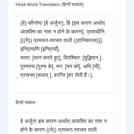
Hindi-Word-Translation (हिन्दी शब्दार्थ)
(हे) कौन्तेय! [हे अर्जुन!], हि [इस कारण अर्थात्
आसक्ति का नाश न होने के कारण], प्रमाथीनि
[((ये)) प्रमथन-स्वभाव वाली ((हानिकारक))],
इन्द्रियाणि [इन्द्रियाँ],
यतत: [यत्न करते हुए], विपश्चित: [बुद्धिमान् ],
पुरुषस्य [पुरुष के], मन: [मन को], अपि [भी],
प्रसभम् [बलात् ], हरन्ति [हर लेती हैं।],
हिन्दी भाषांतर
हे अर्जुन! इस कारण अर्थात् आसक्ति का नाश न
होने के कारण ((ये)) प्रमथन-स्वभाव वाली