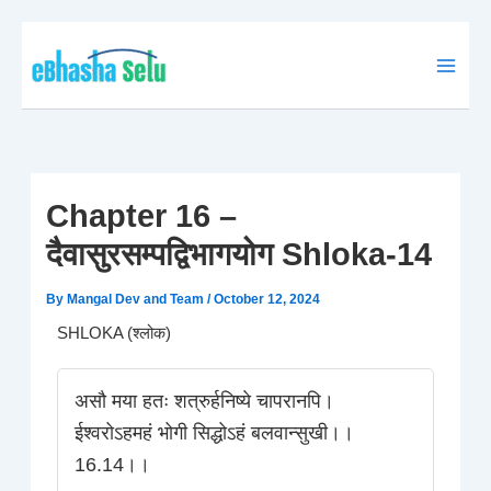
Skip
to
content
Chapter 16 –
दैवासुरसम्पद्विभागयोग Shloka-14
By
Mangal Dev and Team
/
October 12, 2024
SHLOKA (श्लोक)
असौ मया हतः शत्रुर्हनिष्ये चापरानपि।
ईश्वरोऽहमहं भोगी सिद्धोऽहं बलवान्सुखी।।
16.14।।