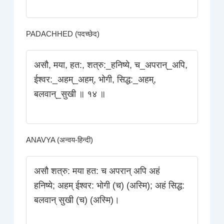
PADACHHED (पदच्छेद)
असौ, मया, हत:, शत्रु:_हनिष्ये, च_अपरान्_अपि,
ईश्वर:_अहम्_अहम्‌, भोगी, सिद्ध:_अहम्‌,
बलवान्_सुखी ॥ १४ ॥
ANAVYA (अन्वय-हिन्दी)
असौ शत्रु: मया हत: च अपरान्‌ अपि अहं
हनिष्ये; अहम्‌ ईश्वर: भोगी (च) (अस्मि); अहं सिद्ध:
बलवान् सुखी (च) (अस्मि)।