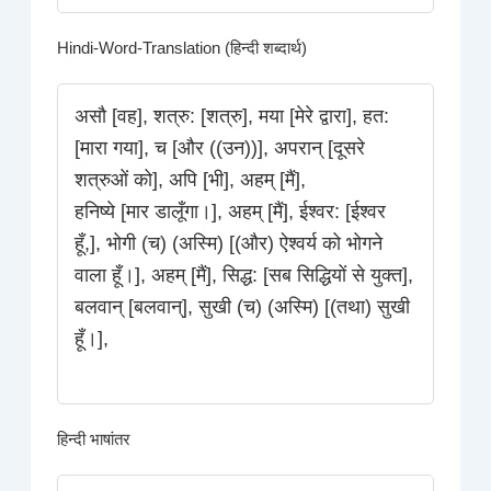
Hindi-Word-Translation (हिन्दी शब्दार्थ)
असौ [वह], शत्रु: [शत्रु], मया [मेरे द्वारा], हत:
[मारा गया], च [और ((उन))], अपरान् [दूसरे
शत्रुओं को], अपि [भी], अहम् [मैं],
हनिष्ये [मार डालूँगा।], अहम् [मैं], ईश्वर: [ईश्वर
हूँ,], भोगी (च) (अस्मि) [(और) ऐश्वर्य को भोगने
वाला हूँ।], अहम् [मैं], सिद्ध: [सब सिद्धियों से युक्त],
बलवान् [बलवान्], सुखी (च) (अस्मि) [(तथा) सुखी
हूँ।],
हिन्दी भाषांतर