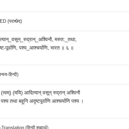
 (पदच्छेद)
्यान्_वसून्‌_रुद्रान्_अश्विनौ, मरुत:_तथा,
्ट-पूर्वाणि, पश्य_आश्चर्याणि, भारत ॥ ६ ॥
वय-हिन्दी)
 (त्वम्) (मयि) आदित्यान् वसून् रुद्रान् अश्विनौ
पश्य तथा बहूनि अदृष्टपूर्वाणि आश्चर्याणि पश्य ।
anslation (हिन्दी शब्दार्थ)