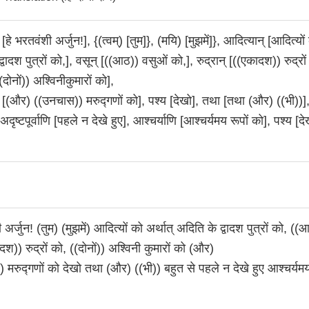
[हे भरतवंशी अर्जुन!], {(त्वम्) [तुम]}, (मयि) [मुझमें]}, आदित्यान् [आदित्यों
्वादश पुत्रों को,], वसून् [((आठ)) वसुओं को,], रुद्रान् [((एकादश)) रुद्रों
(दोनों)) अश्विनीकुमारों को],
 [(और) ((उनचास)) मरुद्गणों को], पश्य [देखो], तथा [तथा (और) ((भी))],
 अदृष्टपूर्वाणि [पहले न देखे हुए], आश्चर्याणि [आश्चर्यमय रूपों को], पश्य [द
 अर्जुन! (तुम) (मुझमें) आदित्यों को अर्थात् अदिति के द्वादश पुत्रों को, (
श)) रुद्रों को, ((दोनों)) अश्विनी कुमारों को (और)
 मरुद्गणों को देखो तथा (और) ((भी)) बहुत से पहले न देखे हुए आश्चर्यमय