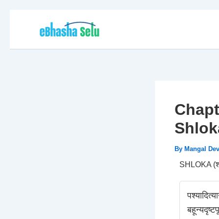
Skip
to
content
Chapter
Shlok
By
Mangal De
SHLOKA (श्
पश्यादित्य
बहून्यदृष्