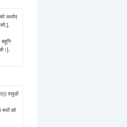
 को अर्थात्
 को,],
 बहूनि
ेखो।],
(आठ)) वसुओं
 रूपों को