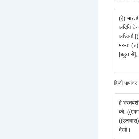
(हे) भारत! 
अदिति के द
अश्विनौ [(
मरुत: (च)
[बहुत से],
हिन्दी भाषांतर
हे भरतवंशी
को, ((एकाद
((उनचास))
देखो।