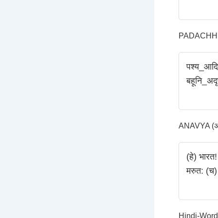
PADACHHED
पश्य_आदित
बहूनि_अदृष
ANAVYA (अन्
(हे) भारत!
मरुत: (च) 
Hindi-Word-Tr