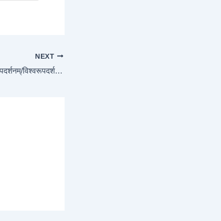
NEXT
Chapter 11 – विश्वरूपदर्शनम्/विश्वरूपदर्शनयोग Shloka-7