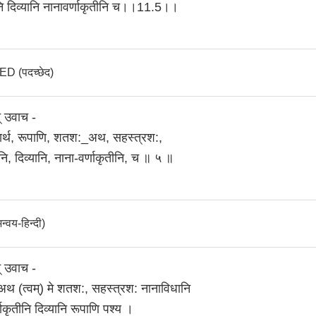
ि दिव्यानि नानावर्णाकृतीनि च।।11.5।।
 (पदच्छेद)
् उवाच -
 पार्थ, रूपाणि, शतश:_अथ, सहस्त्रश:,
ि, दिव्यानि, नाना-वर्णाकृतीनि, च ॥ ५ ॥
वय-हिन्दी)
् उवाच -
! अथ (त्वम्) मे शतश:, सहस्त्रश: नानाविधानि
ाकृतीनि दिव्यानि रूपाणि पश्य ।