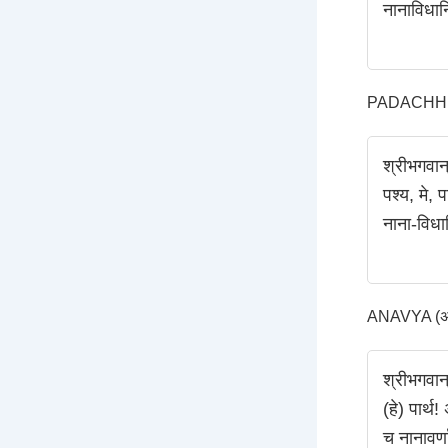
नानाविधान
PADACHHED
श्रीभगवान
पश्य, मे,
नाना-विधान
ANAVYA (अन्
श्रीभगवान
(हे) पार्थ
च नानावर्ण