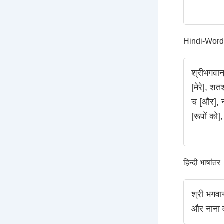
Hindi-Word-Tr
श्रीभगवान्
[मेरे], शत
च [और], न
[रूपों को]
हिन्दी भाषांतर
श्री भगवान
और नाना व