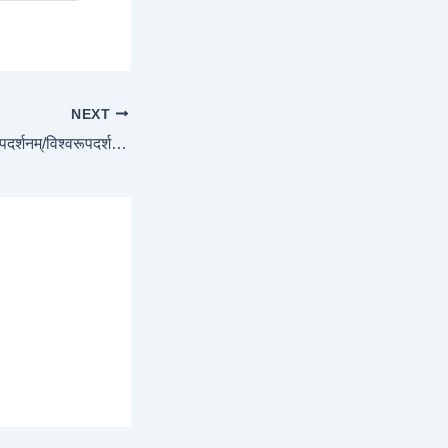
NEXT
Chapter 11 – विश्वरूपदर्शनम्/विश्वरूपदर्शनयोग Shloka-6