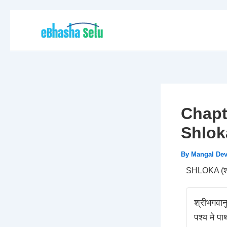
Skip
to
content
Chapter
Shlok
By
Mangal De
SHLOKA (श्
श्रीभगवान
पश्य मे प