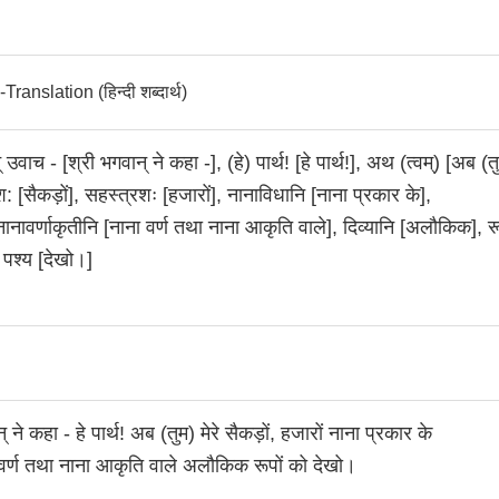
anslation (हिन्दी शब्दार्थ)
 उवाच - [श्री भगवान् ने कहा -], (हे) पार्थ! [हे पार्थ!], अथ (त्वम्) [अब (तु
श: [सैकड़ों], सहस्त्रशः [हजारों], नानाविधानि [नाना प्रकार के],
ानावर्णाकृतीनि [नाना वर्ण तथा नाना आकृति वाले], दिव्यानि [अलौकिक], र
, पश्य [देखो।]
् ने कहा - हे पार्थ! अब (तुम) मेरे सैकड़ों, हजारों नाना प्रकार के
र्ण तथा नाना आकृति वाले अलौकिक रूपों को देखो।