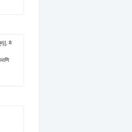
म)], मे
ूपाणि