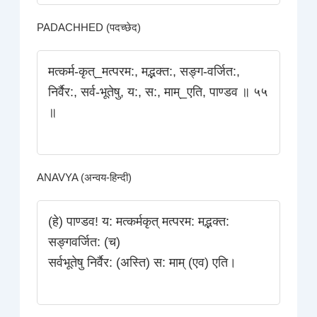
PADACHHED (पदच्छेद)
मत्कर्म-कृत्_मत्परम:, मद्भक्त:, सङ्ग-वर्जित:,
निर्वैर:, सर्व-भूतेषु, य:, स:, माम्_एति, पाण्डव ॥ ५५
॥
ANAVYA (अन्वय-हिन्दी)
(हे) पाण्डव! य: मत्कर्मकृत्‌ मत्परम: मद्भक्त:
सङ्गवर्जित: (च)
सर्वभूतेषु निर्वैर: (अस्ति) स: माम् (एव) एति।