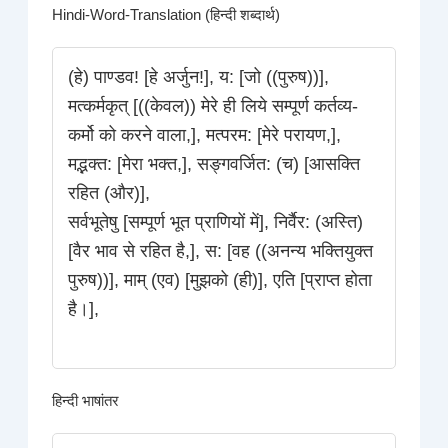
Hindi-Word-Translation (हिन्दी शब्दार्थ)
(हे) पाण्डव! [हे अर्जुन!], य: [जो ((पुरुष))],
मत्कर्मकृत् [((केवल)) मेरे ही लिये सम्पूर्ण कर्तव्य-
कर्मो को करने वाला,], मत्परम: [मेरे परायण,],
मद्भक्त: [मेरा भक्त,], सङ्गवर्जित: (च) [आसक्ति
रहित (और)],
सर्वभूतेषु [सम्पूर्ण भूत प्राणियों में], निर्वैर: (अस्ति)
[वैर भाव से रहित है,], स: [वह ((अनन्य भक्तियुक्त
पुरुष))], माम् (एव) [मुझको (ही)], एति [प्राप्त होता
है।],
हिन्दी भाषांतर