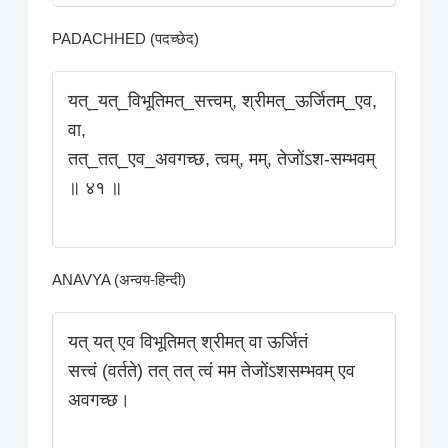
PADACHHED (पदच्छेद)
यत्_यत्_विभूतिमत्_सत्त्वम्‌, श्रीमत्_ऊर्जितम्_एव,
वा,
तत्_तत्_एव_अवगच्छ, त्वम्‌, मम्‌, तेजोंऽश-सम्भवम्‌
॥ ४१ ॥
ANAVYA (अन्वय-हिन्दी)
यत् यत् एव विभूतिमत् श्रीमत् वा ऊर्जितं
सत्त्वं (वर्तते) तत्‌ तत्‌ त्वं मम तेजोंऽशसम्भवम् एव
अवगच्छ।