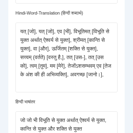
Hindi-Word-Translation (हिन्दी शब्दार्थ)
यत् [जो], यत् [जो], एव [भी], विभूतिमत् [विभूति से
युक्त अर्थात् ऐश्वर्य से युक्त], श्रीमत् [कान्ति से
युक्त], वा [और], ऊर्जितम् [शक्ति से युक्त],
सत्त्वम् (वर्तते) [वस्तु है,], तत् [उस-], तत् [उस
को], त्वम् [तुम], मम [मेरे], तेजोंऽशसम्भवम् एव [तेज
के अंश की ही अभिव्यक्ति], अवगच्छ [जानो।],
हिन्दी भाषांतर
जो जो भी विभूति से युक्त अर्थात् ऐश्वर्य से युक्त,
कान्ति से युक्त और शक्ति से युक्त