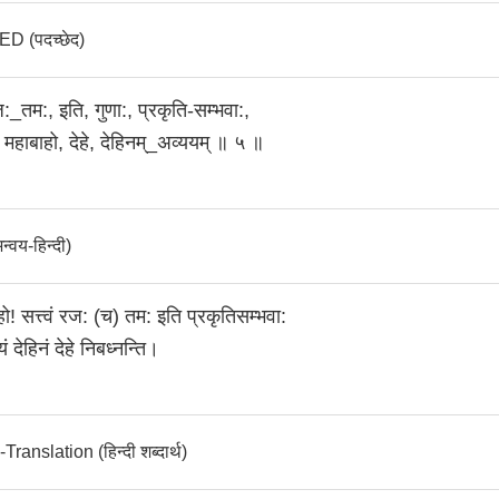
 (पदच्छेद)
 रज:_तम:, इति, गुणा:, प्रकृति-सम्भवा:,
, महाबाहो, देहे, देहिनम्_अव्ययम्‌ ॥ ५ ॥
वय-हिन्दी)
हो! सत्त्वं रज: (च) तम: इति प्रकृतिसम्भवा:
ं देहिनं देहे निबध्नन्ति।
anslation (हिन्दी शब्दार्थ)