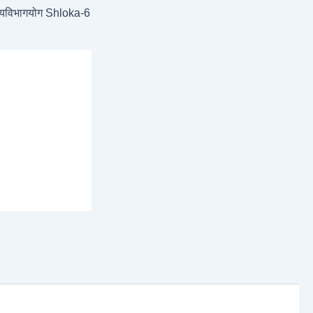
रयविभागयोग Shloka-6