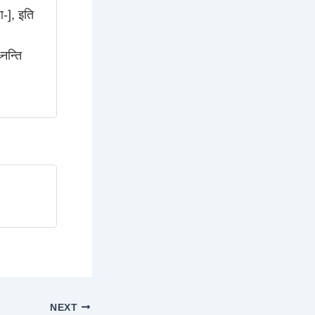
ण-], इति
्नन्ति
NEXT