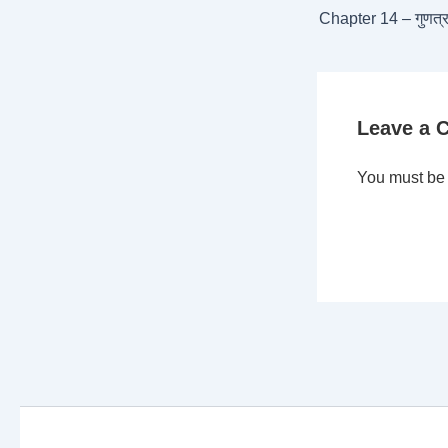
Chapter 14 – गुणत्
Leave a
You must b