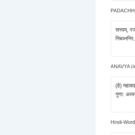
PADACHHED
सत्त्वम्‌,
निबध्नन्ति
ANAVYA (अन्
(हे) महाबा
गुणा: अव्यय
Hindi-Word-Tr