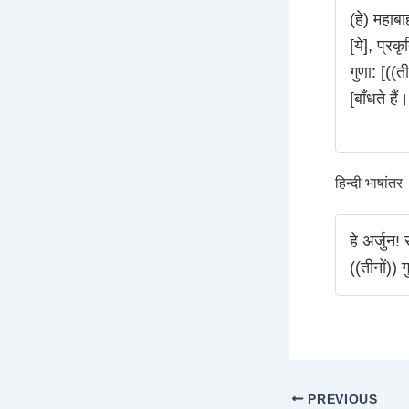
(हे) महाबा
[ये], प्रकृ
गुणा: [((त
[बाँधते हैं।
हिन्दी भाषांतर
हे अर्जुन!
((तीनों)) 
PREVIOUS