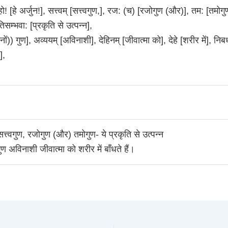
हो! [हे अर्जुन!], सत्त्वम् [सत्त्वगुण,], रज: (च) [रजोगुण (और)], तम: [तमोगु
तिसम्भवा: [प्रकृति से उत्पन्न],
ीनों)) गुण], अव्ययम् [अविनाशी], देहिनम् [जीवात्मा को], देहे [शरीर में], निबध
],
 सत्त्वगुण, रजोगुण (और) तमोगुण- ये प्रकृति से उत्पन्न
गुण अविनाशी जीवात्मा को शरीर में बाँधते हैं।