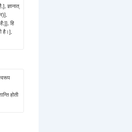
,], ज्ञानात्
और)],
है;]], हि
ी है।],
स्वरूप
शान्ति होती