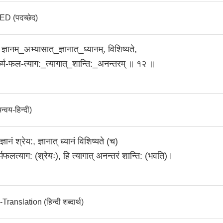
 (पदच्छेद)
 ज्ञानम्_अभ्यासात्_ज्ञानात्_ध्यानम्‌, विशिष्यते,
कर्म-फल-त्याग:_त्यागात्_शान्ति:_अनन्तरम्‌ ॥ १२ ॥
वय-हिन्दी)
्ञानं श्रेय:, ज्ञानात्‌ ध्यानं विशिष्यते (च)
कर्मफलत्याग: (श्रेयः), हि त्यागात्‌ अनन्तरं शान्ति: (भवति)।
anslation (हिन्दी शब्दार्थ)