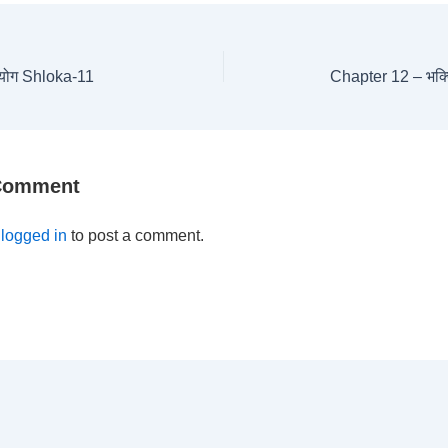
ियोग Shloka-11
Chapter 12 – भक्
 Comment
e
logged in
to post a comment.