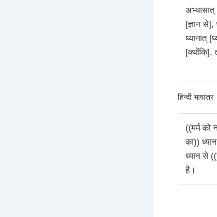
अभ्यासात् [
[ज्ञान से],
ध्यानात् [ध
[क्योंकि],
हिन्दी भाषांतर
((मर्म को 
का)) ध्यान
ध्यान से (
है।