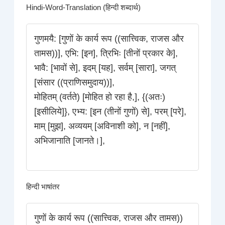
Hindi-Word-Translation (हिन्दी शब्दार्थ)
गुणमयै: [गुणों के कार्य रूप ((सात्त्विक, राजस और
तामस))], एभि: [इन], त्रिभिः [तीनों प्रकार के],
भावै: [भावों से], इदम् [यह], सर्वम् [सारा], जगत्
[संसार ((प्राणिसमुदाय))],
मोहितम् (वर्तते) [मोहित हो रहा है,], {(अतः)
[इसीलिये]}, एभ्य: [इन (तीनों गुणों) से], परम् [परे],
माम् [मुझ], अव्ययम् [अविनाशी को], न [नहीं],
अभिजानाति [जानते।],
हिन्दी भाषांतर
गुणों के कार्य रूप ((सात्त्विक, राजस और तामस))