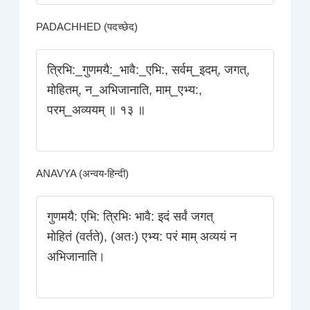
PADACHHED (पदच्छेद)
त्रिभि:_गुणमयै:_भावै:_एभि:, सर्वम्_इदम्‌, जगत्,
मोहितम्‌, न_अभिजानाति, माम्_एभ्य:,
परम्_अव्ययम्‌ ॥ १३ ॥
ANAVYA (अन्वय-हिन्दी)
गुणमयै: एभि: त्रिभिः भावै: इदं सर्वं जगत्‌
मोहितं (वर्तते), (अतः) एभ्य: परं माम्‌ अव्ययं न
अभिजानाति।