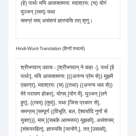
(हे) पार्थ! मयि आसक्तमना: मदाश्रय: (च) योगं
युञ्जन्‌ (त्वम्) यथा
समग्रं माम्‌ असंशयं ज्ञास्यसि तत्‌ शृणु।
Hindi-Word-Translation (हिन्दी शब्दार्थ)
श्रीभगवान् उवाच - [श्रीभगवान् ने कहा -], पार्थ [हे
पार्थ!], मयि आसक्तमना: [((अनन्य प्रेम से)) मुझमें
एकाग्र], मदाश्रय: (च) [(तथा) ((अनन्य भाव से))
मेरे परायण होकर], योगम् [योग में], युञ्जन् [लगे
हुए], {(त्वम्) [तुम]}, यथा [जिस प्रकार से],
समग्रम् [सम्पूर्ण ((विभूति, बल, ऐश्वर्यादि गुणों से
युक्त))], माम् [(सबके आत्मरूप) मुझको], असंशयम्
[संशयरहित], ज्ञास्यसि [जानोगे,], तत् [उसको],