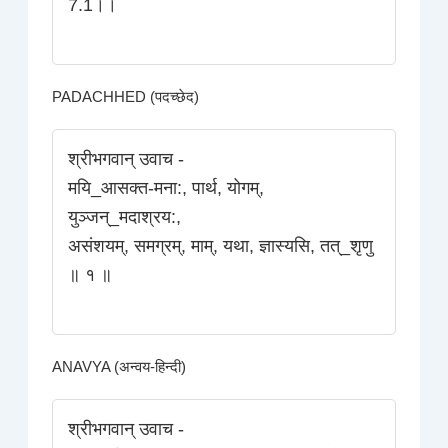
7.1।।
PADACHHED (पदच्छेद)
श्रीभगवान् उवाच -
मयि_आसक्त-मना:, पार्थ, योगम्‌,
युञ्जन्_मदाश्रय:,
असंशयम्‌, समग्रम्‌, माम्‌, यथा, ज्ञास्यसि, तत्_शृणु
॥ १ ॥
ANAVYA (अन्वय-हिन्दी)
श्रीभगवान् उवाच -