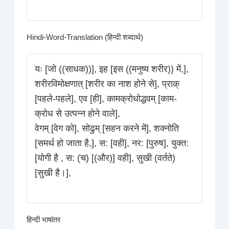
Hindi-Word-Translation (हिन्दी शब्दार्थ)
यः [जो ((साधक))], इह [इस ((मनुष्य शरीर)) में,],
शरीरविमोक्षणात् [शरीर का नाश होने से], प्राक्
[पहले-पहले], एव [ही], कामक्रोधोद्धवम् [काम-
क्रोध से उत्पन्न होने वाले],
वेगम् [वेग को], सोढुम् [सहन करने में], शक्नोति
[समर्थ हो जाता है,], स: [वही], नर: [पुरुष], युक्त:
[योगी है , स: (च) [(और)] वही], सुखी (वर्तते)
[सुखी है।],
हिन्दी भाषांतर