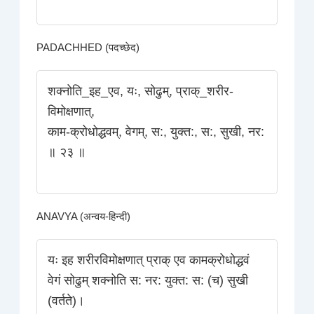
PADACHHED (पदच्छेद)
शक्‍नोति_इह_एव, यः, सोढुम्‌, प्राक्_शरीर-
विमोक्षणात्‌,
काम-क्रोधोद्धवम्‌, वेगम्, स:, युक्त:, स:, सुखी, नर:
॥ २३ ॥
ANAVYA (अन्वय-हिन्दी)
यः इह शरीरविमोक्षणात्‌ प्राक् एव कामक्रोधोद्धवं
वेगं सोढुम्‌ शक्‍नोति स: नर: युक्त: स: (च) सुखी
(वर्तते)।