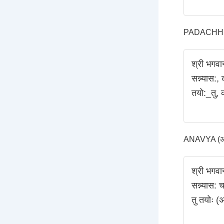
PADACHHED
श्री भगवा
सन्न्यास:
तयो:_तु, क
ANAVYA (अन्
श्री भगवा
सन्न्यास: 
तु तयोः (अ