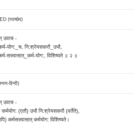
 (पदच्छेद)
न् उवाच -
, कर्म-योग:_च, नि:श्रेयसकरौ_उभौ,
र्म-सन्न्यासात्_कर्म-योग:, विशिष्यते ॥ २ ॥
वय-हिन्दी)
न् उवाच -
च कर्मयोग: (एतौ) उभौ नि:श्रेयसकरौ (वर्तेते),
पि) कर्मसन्न्यासात्‌ कर्मयोग: विशिष्यते।