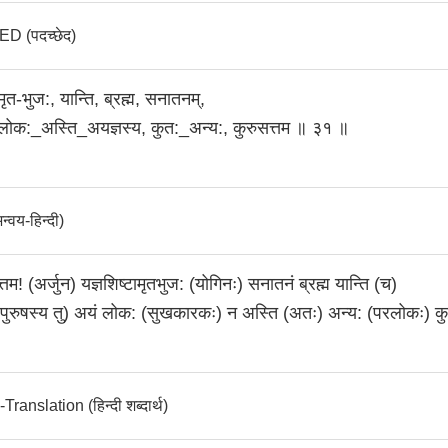
 (पदच्छेद)
मृत-भुज:, यान्ति, ब्रह्म, सनातनम्‌,
लोक:_अस्ति_अयज्ञस्य, कुत:_अन्य:, कुरुसत्तम ॥ ३१ ॥
वय-हिन्दी)
त्तम! (अर्जुन) यज्ञशिष्टामृतभुज: (योगिनः) सनातनं ब्रह्म यान्ति (च)
(पुरुषस्य तु) अयं लोक: (सुखकारकः) न अस्ति (अतः) अन्य: (परलोकः) क
anslation (हिन्दी शब्दार्थ)