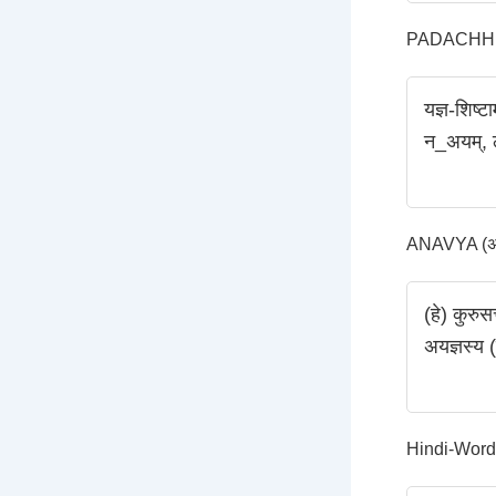
PADACHHED
यज्ञ-शिष्टा
न_अयम्, 
ANAVYA (अन्
(हे) कुरुस
अयज्ञस्य 
Hindi-Word-Tr