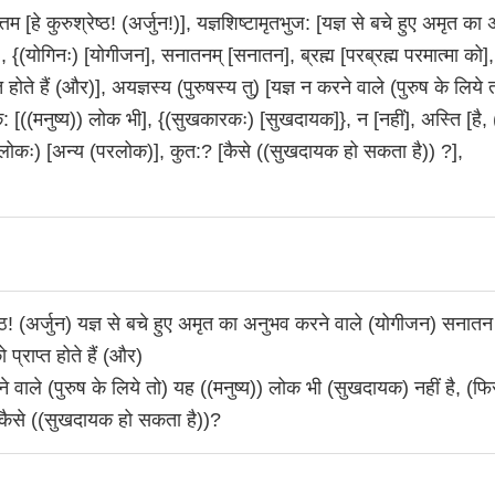
त्तम [हे कुरुश्रेष्ठ! (अर्जुन!)], यज्ञशिष्टामृतभुज: [यज्ञ से बचे हुए अमृत का
, {(योगिनः) [योगीजन], सनातनम् [सनातन], ब्रह्म [परब्रह्म परमात्मा को], 
्त होते हैं (और)], अयज्ञस्य (पुरुषस्य तु) [यज्ञ न करने वाले (पुरुष के लिये
: [((मनुष्य)) लोक भी], {(सुखकारकः) [सुखदायक]}, न [नहीं], अस्ति [है, 
लोकः) [अन्य (परलोक)], कुत:? [कैसे ((सुखदायक हो सकता है)) ?],
ेष्ठ! (अर्जुन) यज्ञ से बचे हुए अमृत का अनुभव करने वाले (योगीजन) सनातन 
 प्राप्त होते हैं (और)
े वाले (पुरुष के लिये तो) यह ((मनुष्य)) लोक भी (सुखदायक) नहीं है, (फि
कैसे ((सुखदायक हो सकता है))?