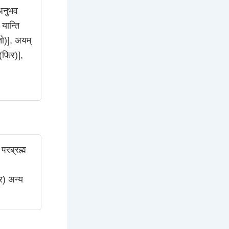
 अनुभव
यान्ति
 तो)], अयम्
(फिर)],
परब्रह्म
र) अन्य