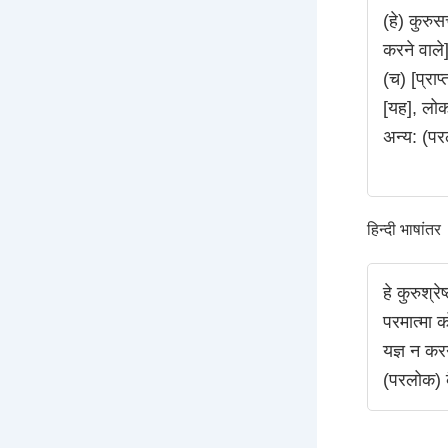
(हे) कुरुस
करने वाले]
(च) [प्राप
[यह], लोक
अन्य: (पर
हिन्दी भाषांतर
हे कुरुश्र
परमात्मा को
यज्ञ न करन
(परलोक) 