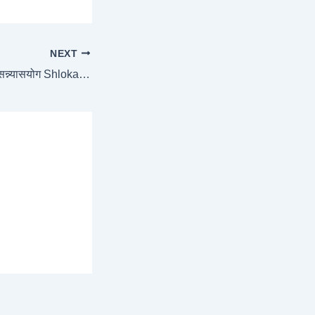
NEXT
Chapter 4 – ज्ञानकर्मसन्न्यासयोग Shloka-32