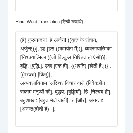
Hindi-Word-Translation (हिन्दी शब्दार्थ)
(हे) कुरुनन्दन! [हे अर्जुन! ((कुरु के संतान,
अर्जुन!))], इह [इस ((कर्मयोग में))], व्यवसायात्मिका
[निश्चयात्मिका ((जो बिल्कुल निश्चित हो ऐसी))],
बुद्धि: [बुद्धि:], एका [एक ही], {(भवति) [होती है;])} ,
{(परञ्च) [किंतु]},
अव्यवसायिनाम् [अस्थिर विचार वाले (विवेकहीन
सकाम मनुष्यों की], बुद्धय: [बुद्धियाँ], हि [निश्चय ही],
बहुशाखा: [बहुत भेदों वाली], च [और], अनन्ता:
[अनन्त(होती हैं)।],