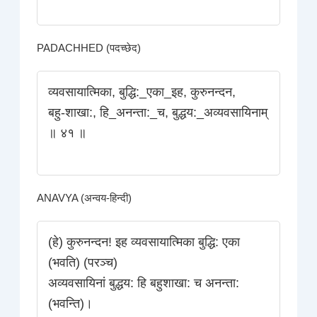
PADACHHED (पदच्छेद)
व्यवसायात्मिका, बुद्धि:_एका_इह, कुरुनन्दन,
बहु-शाखा:, हि_अनन्ता:_च, बुद्धय:_अव्यवसायिनाम्‌
॥ ४१ ॥
ANAVYA (अन्वय-हिन्दी)
(हे) कुरुनन्दन! इह व्यवसायात्मिका बुद्धि: एका
(भवति) (परञ्च)
अव्यवसायिनां बुद्धय: हि बहुशाखा: च अनन्ता:
(भवन्ति)।