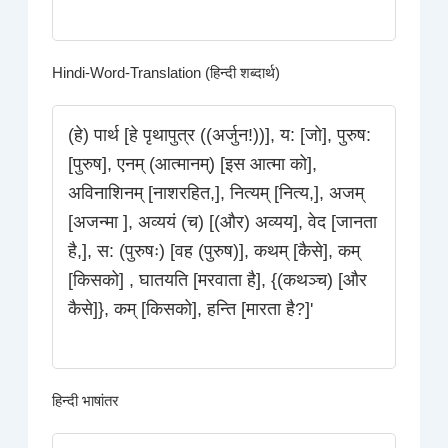
Hindi-Word-Translation (हिन्दी शब्दार्थ)
(हे) पार्थ [हे पृथापुत्र ((अर्जुन!))], य: [जो], पुरुष:
[पुरुष], एनम् (आत्मानम्) [इस आत्मा को],
अविनाशिनम् [नाशरहित,], नित्यम् [नित्य,], अजम्
[अजन्मा ], अव्ययं (च) [(और) अव्यय], वेद [जानता
है,], स: (पुरुषः) [वह (पुरुष)], कथम् [कैसे], कम्
[किसको] , घातयति [मरवाता है], {(कथञ्च) [और
कैसे]}, कम् [किसको], हन्ति [मारता है?]'
हिन्दी भाषांतर