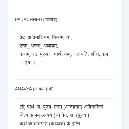
PADACHHED (पदच्छेद)
वेद_अविनाशिनम्‌, नित्यम्‌, य:,
एनम्_अजम्_अव्ययम्‌,
कथम्, स:, पुरुष: , पार्थ, कम्‌, घातयति, हन्ति, कम्‌
॥ २१ ॥
ANAVYA (अन्वय-हिन्दी)
(हे) पार्थ! य: पुरुष: एनम् (आत्मानम्) अविनाशिनं
नित्यं अजम् अव्ययं (च) वेद, सः (पुरुषः)
कथं कं घातयति (कथञ्च) कं हन्ति।