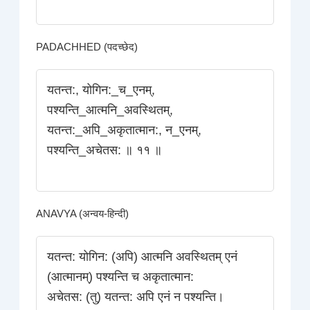
PADACHHED (पदच्छेद)
यतन्त:, योगिन:_च_एनम्‌,
पश्यन्ति_आत्मनि_अवस्थितम्‌,
यतन्त:_अपि_अकृतात्मान:, न_एनम्‌,
पश्यन्ति_अचेतस: ॥ ११ ॥
ANAVYA (अन्वय-हिन्दी)
यतन्त: योगिन: (अपि) आत्मनि अवस्थितम्‌ एनं
(आत्मानम्) पश्यन्ति च अकृतात्मान:
अचेतस: (तु) यतन्त: अपि एनं न पश्यन्ति।