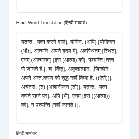
Hindi-Word-Translation (हिन्दी शब्दार्थ)
यतन्त: [यत्न करने वाले], योगिन: (अपि) [योगीजन
(भी)], आत्मनि [अपने हृदय में], अवस्थितम् [स्थित],
एनम् (आत्मानम्) [इस (आत्मा) को], पश्यन्ति [तत्त्व
से जानते हैं;], च [किंतु], अकृतात्मान: [जिन्होने
अपने अन्त:करण को शुद्ध नहीं किया है, ((ऐसे))],
अचेतस: (तु) [अज्ञानीजन (तो)], यतन्त: [यत्न
करते रहने पर], अपि [भी], एनम् [इस ((आत्मा))
को], न पश्यन्ति [नहीं जानते।],
हिन्दी भाषांतर