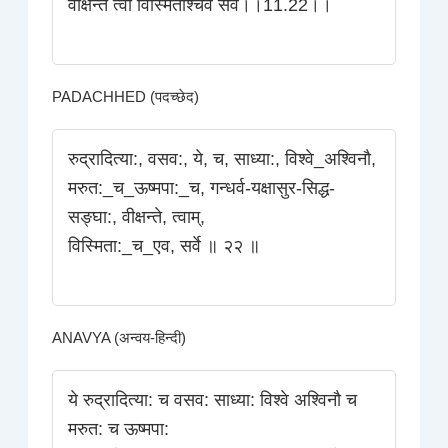
वीक्षन्ते त्वां विस्मिताश्चैव सर्वे।।11.22।।
PADACHHED (पदच्छेद)
रुद्रादित्या:, वसव:, ये, च, साध्या:, विश्वे_अश्विनौ,
मरुत:_च_ऊष्मपा:_च, गन्धर्व-यक्षासुर-सिद्ध-
सङ्घा:, वीक्षन्ते, त्वाम्‌,
विस्मिता:_च_एव, सर्वे ॥ २२ ॥
ANAVYA (अन्वय-हिन्दी)
ये रुद्रादित्या: च वसव: साध्या: विश्वे अश्विनौ च
मरुत: च ऊष्मपा: