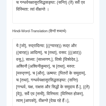
च गन्धर्वयक्षासुरसिद्धसङ्घा: (सन्ति) (ते) सर्वे एव
विस्मिता: त्वां वीक्षन्ते ।
Hindi-Word-Translation (हिन्दी शब्दार्थ)
ये [जो], रुद्रादित्या: [((ग्यारह)) रूद्र और
((बारह)) आदित्य], च [तथा], वसव: [((आठ))
वसु,], साध्या: [साध्यगण,], विश्वे [विश्वेदेव,],
अश्विनौ [अश्विनीकुमार], च [तथा], मरुत:
[मरुद्गण], च [और], ऊष्मपा: [पितरों के समुदाय],
च [तथा], गन्धर्वयक्षासुरसिद्धसङ्घा: (सन्ति)
[गन्धर्व, यक्ष, राक्षस और सिद्धों के समुदाय हैं-], {(ते)
[वे]}, सर्वे एव [सभी], विस्मिता: [विस्मित होकर],
त्वाम् [आपको], वीक्षन्ते [देख रहे हैं।],