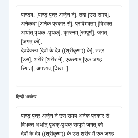
पाण्डव: [पाण्डु पुत्र अर्जुन ने], तदा [उस समय],
अनेकधा [अनेक प्रकार से], प्रविभक्तम् [विभक्त
अर्थात् पृथक् -पृथक्], कृत्स्नम् [सम्पूर्ण], जगत्
[जगत् को],
देवदेवस्य [देवों के देव ((श्रीकृष्ण)) के], तत्र
[उस], शरीरे [शरीर में], एकस्थम् [एक जगह
स्थित], अपश्यत् [देखा।],
हिन्दी भाषांतर
पाण्डु पुत्र अर्जुन ने उस समय अनेक प्रकार से
विभक्त अर्थात्‌ पृथक्‌-पृथक् सम्पूर्ण जगत् को
देवों के देव ((श्रीकृष्ण)) के उस शरीर में एक जगह