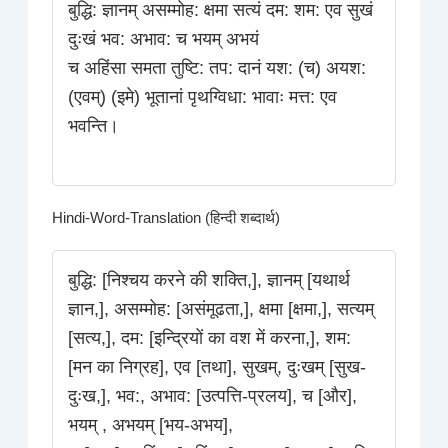
बुद्धि: ज्ञानम् असम्मोह: क्षमा सत्यं दम: शम: एव सुखं
दुःखं भव: अभाव: च भयम् अभयं
च अहिंसा समता तुष्टि: तप: दानं यश: (च) अयश:
(एवम्) (इमे) भूतानां पृथग्विधा: भावाः मत्त: एव
भवन्ति।
Hindi-Word-Translation (हिन्दी शब्दार्थ)
बुद्धि: [निश्चय करने की शक्ति,], ज्ञानम् [यथार्थ
ज्ञान,], असम्मोह: [असंमूढता,], क्षमा [क्षमा,], सत्यम्
[सत्य,], दम: [इन्द्रियों का वश में करना,], शम:
[मन का निग्रह], एव [तथा], सुखम्, दुःखम् [सुख-
दुःख,], भव:, अभाव: [उत्पत्ति-प्रलय], च [और],
भयम् , अभयम् [भय-अभय],