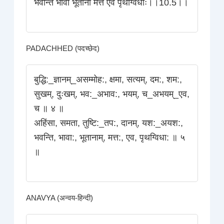
भवन्ति भावा भूतानां मत्त एव पृथग्विधाः।।10.5।।
PADACHHED (पदच्छेद)
बुद्धि:_ज्ञानम्_असम्मोह:, क्षमा, सत्यम्‌, दम:, शम:,
सुखम्‌, दुःखम्‌, भव:_अभाव:, भयम्‌, च_अभयम्_एव,
च ॥ ४ ॥
अहिंसा, समता, तुष्टि:_तप:, दानम्‌, यश:_अयश:,
भवन्ति, भावा:, भूतानाम्‌, मत्त:, एव, पृथग्विधा: ॥ ५
॥
ANAVYA (अन्वय-हिन्दी)