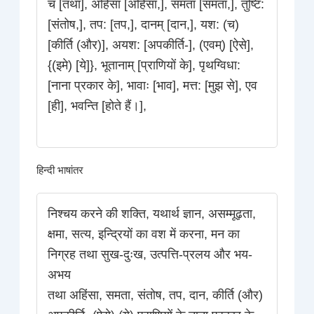
च [तथा], अहिंसा [अहिंसा,], समता [समता,], तुष्टि:
[संतोष,], तप: [तप,], दानम् [दान,], यश: (च)
[कीर्ति (और)], अयश: [अपकीर्ति-], (एवम्) [ऐसे],
{(इमे) [ये]}, भूतानाम् [प्राणियों के], पृथग्विधा:
[नाना प्रकार के], भावाः [भाव], मत्त: [मुझ से], एव
[ही], भवन्ति [होते हैं।],
हिन्दी भाषांतर
निश्चय करने की शक्ति, यथार्थ ज्ञान, असम्मूढ़ता,
क्षमा, सत्य, इन्द्रियों का वश में करना, मन का
निग्रह तथा सुख-दुःख, उत्पत्ति-प्रलय और भय-
अभय
तथा अहिंसा, समता, संतोष, तप, दान, कीर्ति (और)