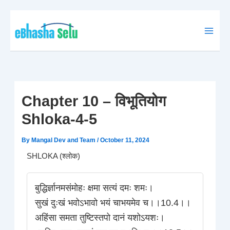
Skip
to
content
Chapter 10 – विभूतियोग
Shloka-4-5
By
Mangal Dev and Team
/
October 11, 2024
SHLOKA (श्लोक)
बुद्धिर्ज्ञानमसंमोहः क्षमा सत्यं दमः शमः।
सुखं दुःखं भवोऽभावो भयं चाभयमेव च।।10.4।।
अहिंसा समता तुष्टिस्तपो दानं यशोऽयशः।