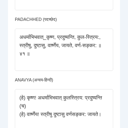
PADACHHED (पदच्छेद)
अधर्माभिभवात्_कृष्ण, प्रदुष्यन्ति, कुल-स्त्रिय:,
स्त्रीषु, दुष्टासु, वार्ष्णेय, जायते, वर्ण-सङ्कर: ॥
४१ ॥
ANAVYA (अन्वय-हिन्दी)
(हे) कृष्ण! अधर्माभिभवात्‌ कुलस्त्रिय: प्रदुष्यन्ति
(च)
(हे) वार्ष्णेय! स्त्रीषु दुष्टासु वर्णसङ्कर: जायते।