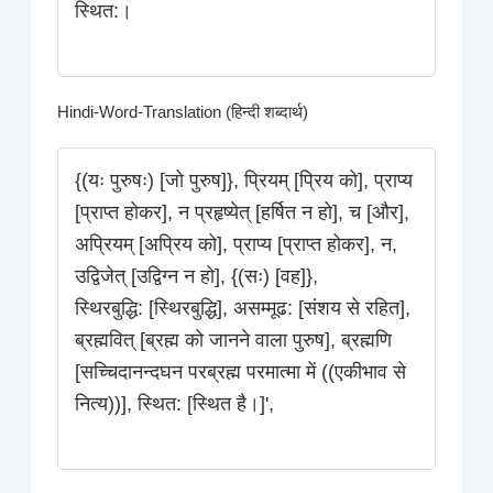
स्थित:।
Hindi-Word-Translation (हिन्दी शब्दार्थ)
{(यः पुरुषः) [जो पुरुष]}, प्रियम् [प्रिय को], प्राप्य
[प्राप्त होकर], न प्रहृष्येत् [हर्षित न हो], च [और],
अप्रियम् [अप्रिय को], प्राप्य [प्राप्त होकर], न,
उद्विजेत् [उद्विग्न न हो], {(सः) [वह]},
स्थिरबुद्धि: [स्थिरबुद्धि], असम्मूढ: [संशय से रहित],
ब्रह्मवित् [ब्रह्म को जानने वाला पुरुष], ब्रह्मणि
[सच्चिदानन्दघन परब्रह्म परमात्मा में ((एकीभाव से
नित्य))], स्थित: [स्थित है।]',